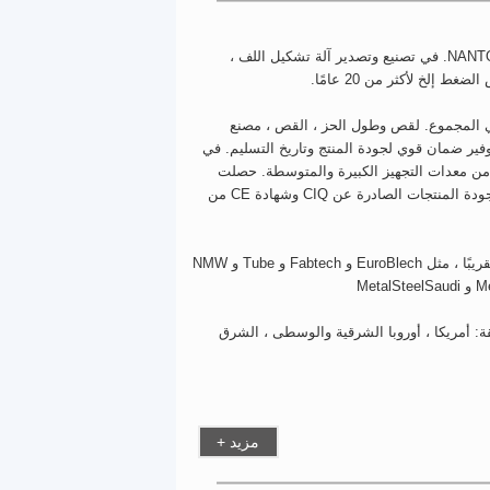
صفتها عضوًا في مجموعة RLT ، تعمل شركة NANTONG RELIANTT Machinery Co.، Ltd. في تصنيع وتصدير آلة تشكيل اللف ،
لخ لأكثر من 20 عامًا.
لات طحن الأنبوب ، بأكثر من 180،000 متر مربع و 800 عامل في المجموع. لقص وطول الحز ، القص ، مصنع
مل.لذلك ، نحن قادرون على توفير ضمان قوي لجودة المنتج وتاريخ التسليم. في
ركز بحث وتطوير احترافي بالإضافة إلى أكثر من 250 مجموعة من معدات التجهيز الكبيرة والمتوسطة. حصلت
آلتنا على شهادة نظام الجودة ISO 9001: 2008 الصادرة عن CQC ، وتصدير شهادة جودة المنتجات الصادرة عن CIQ وشهادة CE من
لتوسيع الأسواق وإدخال التكنولوجيا المتقدمة ، تحضر شركتنا معارض كبيرة كل عام تقريبًا ، مثل EuroBlech و Fabtech و Tube و NMW
الخبرة ، يتم تصدير منتجاتنا إلى أكثر من 100 دولة ومنطقة: أمريكا ، أوروبا الشرقية والوسطى ، الشرق
+ مزيد