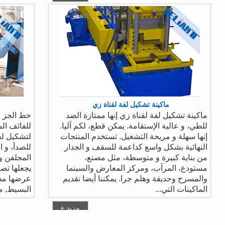
ماكينة تشكيل لفة لقناة زي
ماكينة تشكيل لفة لقناة زي إنها ممتازة الضد
خط الجز لل
للطي، و عالية الإستقامة. يمكن قطع، لكم آليا.
إنها سهلة و مريحة التشغيل. تستخدم المنتجات
لتشكيل لف
النهائية بشكل واسع كداعمة للسقف و الجدار
للصدأ، و 
من بناية كبيرة و متوسطة، مثل مصنع،
مستودع، المرآب، ومركز المعارض والسينما
يجعلها تص
والمسرح وحديقة وهلم جرا. يمكننا أيضا تقديم
عرضها مطل
الماكينات التي...
البسيط, مث
+ مزيد