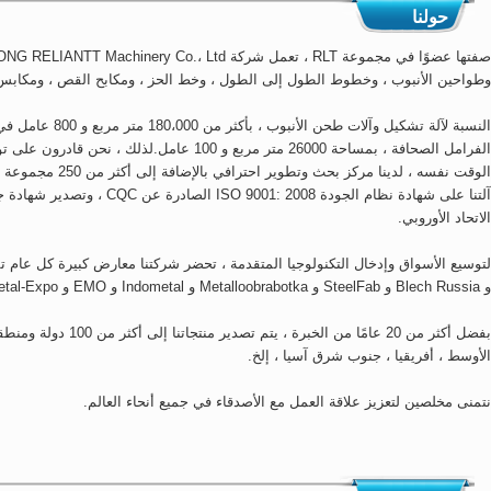
حولنا
وطواحين الأنبوب ، وخطوط الطول إلى الطول ، وخط الحز ، ومكابح القص ، ومكابس الضغط إ
النسبة لآلة تشكيل وآ
الفرامل الصحافة ، بمساحة 26000 متر مربع و 100 عا
الوقت نفسه ، لدينا م
الاتحاد الأوروبي.
و Blech Russia و SteelFab و Metalloobrabotka و Indometal و EMO و Metal-Expo و MetalSteelSaudi
بفضل أكثر من 20 عامًا من 
الأوسط ، أفريقيا ، جنوب شرق آسيا ، إلخ.
نتمنى مخلصين لتعزيز علاقة العمل مع الأصدقاء في جميع أنحاء العالم.