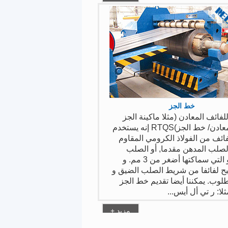
خط الجز
فائف المعادن (مثلا ماكينة الجز
للفائف المعادن/ خط الجز)RTQS إنه يستخدم
ائف من الفولاذ الكرومي المقاوم
الصلب المدهن مقدما, أو الصلب
المجلفن و التي سماكتها أضغر من 3 مم. و
بح لفائفا من شريط الصلب الضيق و
وب. يمكننا أيضا تقديم خط الجز
لا: ر تي أل أيس...
+ مزيد