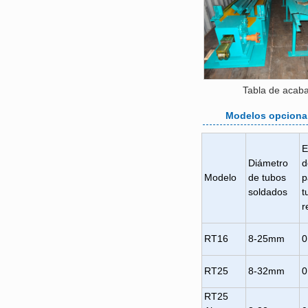
Tabla de acab
Modelos opciona
E
Diámetro
d
Modelo
de tubos
p
soldados
t
r
RT16
8-25mm
0
RT25
8-32mm
0
RT25