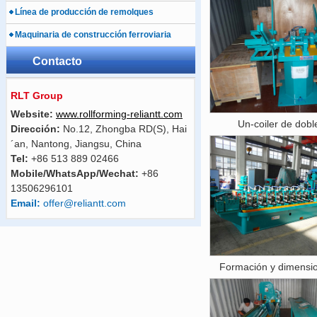
Línea de producción de remolques
Maquinaria de construcción ferroviaria
Contacto
RLT Group
Website:
www.rollforming-reliantt.com
Un-coiler de dobl
Dirección:
No.12, Zhongba RD(S), Hai
´an, Nantong, Jiangsu, China
Tel:
+86 513 889 02466
Mobile/WhatsApp/Wechat:
+86
13506296101
Email:
offer@reliantt.com
Formación y dimensi